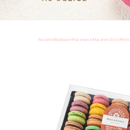
Accueil
»
Boutique
»
Macarons
»
Macarons En Coffrets