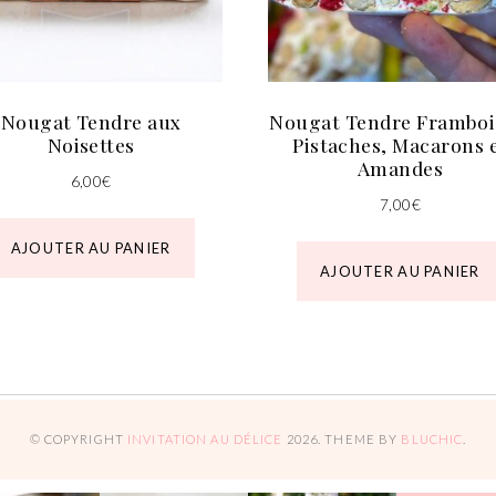
Nougat Tendre aux
Nougat Tendre Framboi
Noisettes
Pistaches, Macarons 
Amandes
6,00
€
7,00
€
AJOUTER AU PANIER
AJOUTER AU PANIER
© COPYRIGHT
INVITATION AU DÉLICE
2026
. THEME BY
BLUCHIC
.