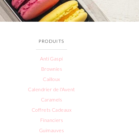
PRODUITS
Anti Gaspi
Brownies
Cailloux
Calendrier de l'Avent
Caramels
Coffrets Cadeaux
Financiers
Guimauves